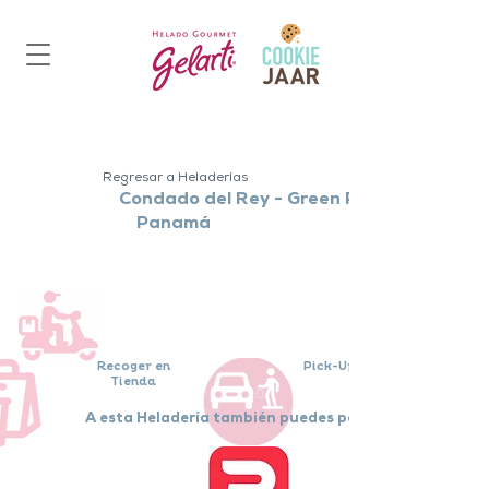
Regresar a Heladerías
Condado del Rey - Green Park
Panamá
¿Cómo te lo entregamos?
Recoger en
Pick-Up al Auto
Tienda
A esta Heladería también puedes pedir por: