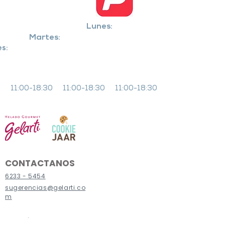
Lunes:
Martes:
es:
0
11:00-18:30
11:00-18:30
11:00-18:30
CONTACTANOS
6233 - 5454
sugerencias@gelarti.co
m
MENÚ