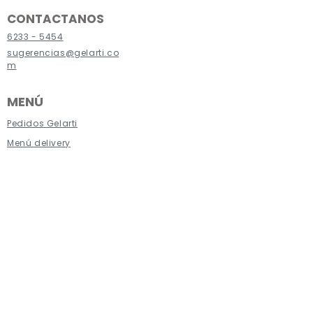
CONTACTANOS
6233 - 5454
sugerencias@gelarti.co
m
MENÚ
Pedidos Gelarti
Menú delivery
Términos promociones
Politicas de privacidad
Políticas tratamiento de datos
personales